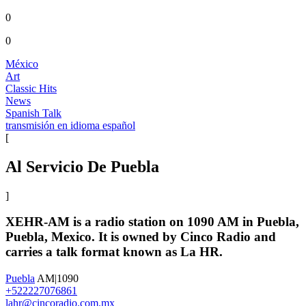
0
0
México
Art
Classic Hits
News
Spanish Talk
transmisión en idioma español
[
Al Servicio De Puebla
]
XEHR-AM is a radio station on 1090 AM in Puebla,
Puebla, Mexico. It is owned by Cinco Radio and
carries a talk format known as La HR.
Puebla
AM|1090
+522227076861
lahr@cincoradio.com.mx