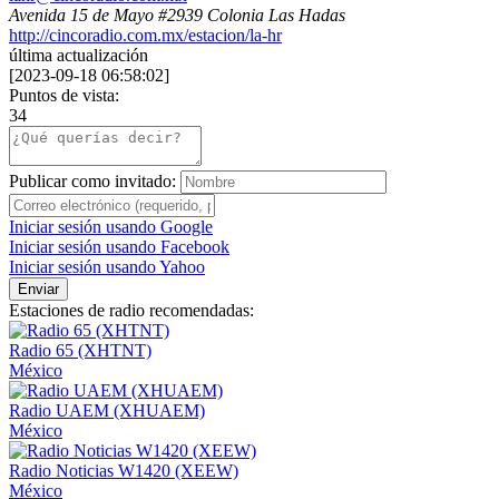
Avenida 15 de Mayo #2939 Colonia Las Hadas
http://cincoradio.com.mx/estacion/la-hr
última actualización
[
2023-09-18 06:58:02
]
Puntos de vista:
34
Publicar como invitado:
Iniciar sesión usando Google
Iniciar sesión usando Facebook
Iniciar sesión usando Yahoo
Enviar
Estaciones de radio recomendadas:
Radio 65 (XHTNT)
México
Radio UAEM (XHUAEM)
México
Radio Noticias W1420 (XEEW)
México