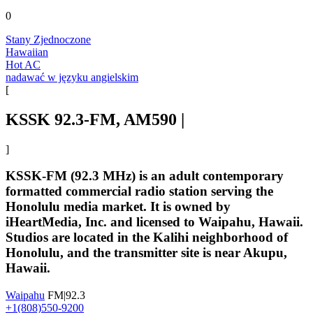
0
Stany Zjednoczone
Hawaiian
Hot AC
nadawać w języku angielskim
[
KSSK 92.3-FM, AM590 |
]
KSSK-FM (92.3 MHz) is an adult contemporary
formatted commercial radio station serving the
Honolulu media market. It is owned by
iHeartMedia, Inc. and licensed to Waipahu, Hawaii.
Studios are located in the Kalihi neighborhood of
Honolulu, and the transmitter site is near Akupu,
Hawaii.
Waipahu
FM|92.3
+1(808)550-9200