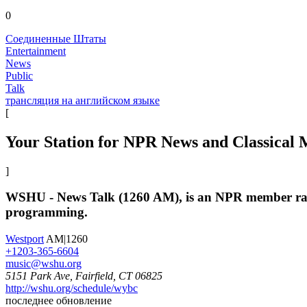
0
Соединенные Штаты
Entertainment
News
Public
Talk
трансляция на английском языке
[
Your Station for NPR News and Classical 
]
WSHU - News Talk (1260 AM), is an NPR member radio 
programming.
Westport
AM|1260
+1203-365-6604
music@wshu.org
5151 Park Ave, Fairfield, CT 06825
http://wshu.org/schedule/wybc
последнее обновление