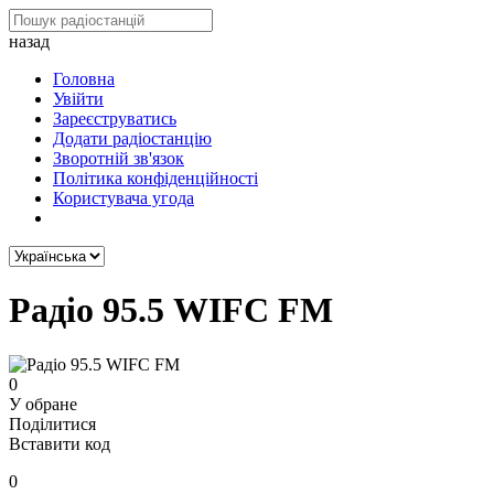
назад
Головна
Увійти
Зареєструватись
Додати радіостанцію
Зворотній зв'язок
Політика конфіденційності
Користувача угода
Радіо 95.5 WIFC FM
0
У обране
Поділитися
Вставити код
0