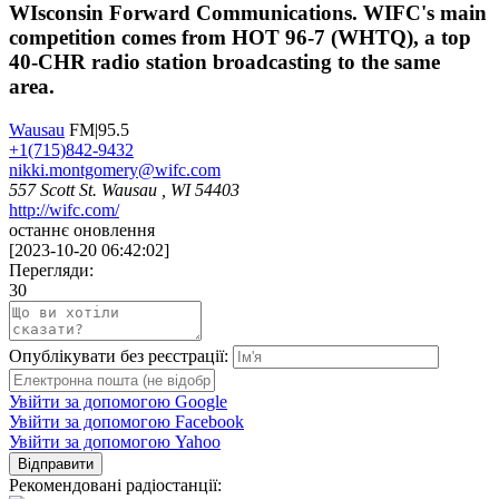
WIsconsin Forward Communications. WIFC's main
competition comes from HOT 96-7 (WHTQ), a top
40-CHR radio station broadcasting to the same
area.
Wausau
FM|95.5
+1(715)842-9432
nikki.montgomery@wifc.com
557 Scott St. Wausau , WI 54403
http://wifc.com/
останнє оновлення
[
2023-10-20 06:42:02
]
Перегляди:
30
Опублікувати без реєстрації:
Увійти за допомогою Google
Увійти за допомогою Facebook
Увійти за допомогою Yahoo
Відправити
Рекомендовані радіостанції: