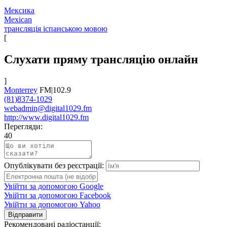
Мексика
Mexican
трансляція іспанською мовою
[
Слухати пряму трансляцію онлайн
]
Monterrey
FM|102.9
(81)8374-1029
webadmin@digital1029.fm
http://www.digital1029.fm
Перегляди:
40
Опублікувати без реєстрації:
Увійти за допомогою Google
Увійти за допомогою Facebook
Увійти за допомогою Yahoo
Відправити
Рекомендовані радіостанції: