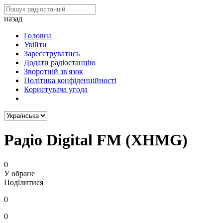
назад
Головна
Увійти
Зареєструватись
Додати радіостанцію
Зворотній зв'язок
Політика конфіденційності
Користувача угода
Радіо Digital FM (XHMG)
0
У обране
Поділитися
0
0