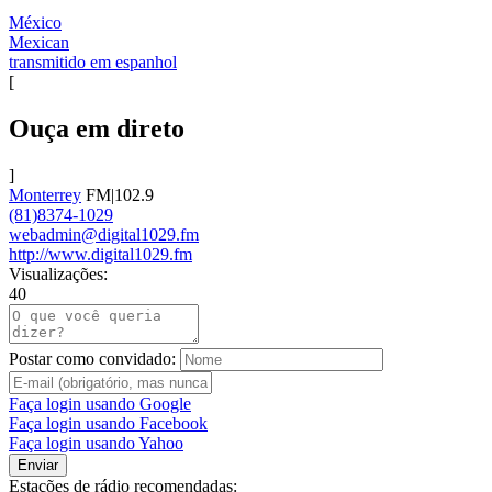
México
Mexican
transmitido em espanhol
[
Ouça em direto
]
Monterrey
FM|102.9
(81)8374-1029
webadmin@digital1029.fm
http://www.digital1029.fm
Visualizações:
40
Postar como convidado:
Faça login usando Google
Faça login usando Facebook
Faça login usando Yahoo
Enviar
Estações de rádio recomendadas: