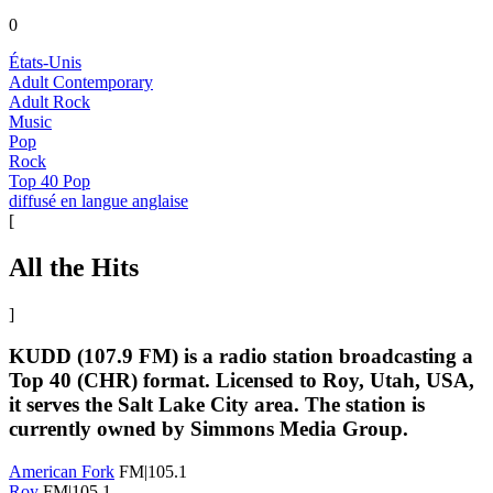
0
États-Unis
Adult Contemporary
Adult Rock
Music
Pop
Rock
Top 40 Pop
diffusé en langue anglaise
[
All the Hits
]
KUDD (107.9 FM) is a radio station broadcasting a
Top 40 (CHR) format. Licensed to Roy, Utah, USA,
it serves the Salt Lake City area. The station is
currently owned by Simmons Media Group.
American Fork
FM|105.1
Roy
FM|105.1