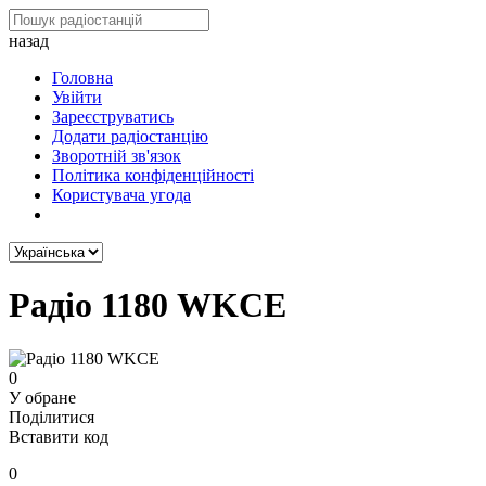
назад
Головна
Увійти
Зареєструватись
Додати радіостанцію
Зворотній зв'язок
Політика конфіденційності
Користувача угода
Радіо 1180 WKCE
0
У обране
Поділитися
Вставити код
0