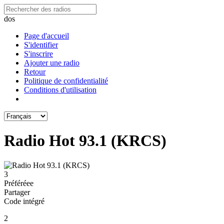
dos
Page d'accueil
S'identifier
S'inscrire
Ajouter une radio
Retour
Politique de confidentialité
Conditions d'utilisation
Radio Hot 93.1 (KRCS)
3
Préféréeе
Partager
Code intégré
2