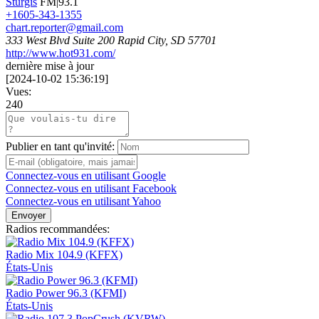
Sturgis
FM|93.1
+1605-343-1355
chart.reporter@gmail.com
333 West Blvd Suite 200 Rapid City, SD 57701
http://www.hot931.com/
dernière mise à jour
[
2024-10-02 15:36:19
]
Vues:
240
Publier en tant qu'invité:
Connectez-vous en utilisant Google
Connectez-vous en utilisant Facebook
Connectez-vous en utilisant Yahoo
Envoyer
Radios recommandées:
Radio Mix 104.9 (KFFX)
États-Unis
Radio Power 96.3 (KFMI)
États-Unis