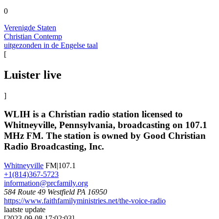
0
Verenigde Staten
Christian Contemp
uitgezonden in de Engelse taal
[
Luister live
]
WLIH is a Christian radio station licensed to
Whitneyville, Pennsylvania, broadcasting on 107.1
MHz FM. The station is owned by Good Christian
Radio Broadcasting, Inc.
Whitneyville
FM|107.1
+1(814)367-5723
information@prcfamily.org
584 Route 49 Westfield PA 16950 ​
https://www.faithfamilyministries.net/the-voice-radio
laatste update
[
2023-09-08 17:02:03
]