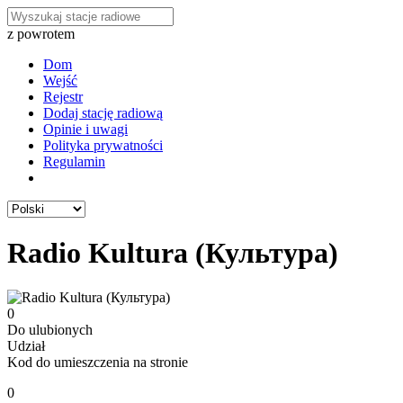
z powrotem
Dom
Wejść
Rejestr
Dodaj stację radiową
Opinie i uwagi
Polityka prywatności
Regulamin
Radio Kultura (Культура)
0
Do ulubionych
Udział
Kod do umieszczenia na stronie
0