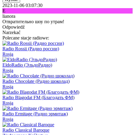
2023-11-06 03:07:30
E
lianora
Отвратительно шоу по утрам!
Odpowiedź
Narzekać
Polecane stacje radiowe:
Radio Rossii (Радио россии)
Rosja
EldoRadio (ЭльдоРадио)
Rosja
Radio Chocolate (Радио шоколад)
Rosja
Radio Blagodat FM (Благодать ФМ)
Rosja
Radio Ermitage (Радио эрмитаж)
Rosja
Radio Classical Baroque