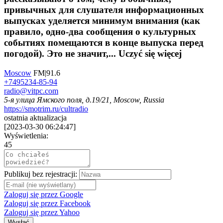
привычных для слушателя информационных
выпусках уделяется минимум внимания (как
правило, одно-два сообщения о культурных
событиях помещаются в конце выпуска перед
погодой). Это не значит,...
Uczyć się więcej
Moscow
FM|91.6
+7495234-85-94
radio@vitpc.com
5-я улица Ямского поля, д.19/21, Moscow, Russia
https://smotrim.ru/cultradio
ostatnia aktualizacja
[
2023-03-30 06:24:47
]
Wyświetlenia:
45
Publikuj bez rejestracji:
Zaloguj się przez Google
Zaloguj się przez Facebook
Zaloguj się przez Yahoo
Wysłać