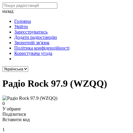
назад
Головна
Увійти
Зареєструватись
Додати радіостанцію
Зворотній зв'язок
Політика конфіденційності
Користувача угода
Радіо Rock 97.9 (WZQQ)
0
У обране
Поділитися
Вставити код
1