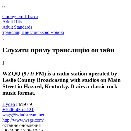
0
Сполучені Штати
Adult Hits
Adult Standards
трансляція англійською мовою
[
Слухати пряму трансляцію онлайн
]
WZQQ (97.9 FM) is a radio station operated by
Leslie County Broadcasting with studios on Main
Street in Hazard, Kentucky. It airs a classic rock
music format.
Hyden
FM|97.9
+1606-436-2121
wsgs@windstream.net
http://www.wsgs.com/
останнє оновлення
[
2023-09-17 06:10:45
]