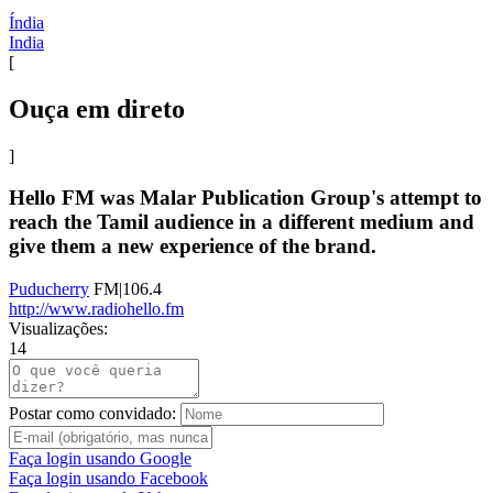
Índia
India
[
Ouça em direto
]
Hello FM was Malar Publication Group's attempt to
reach the Tamil audience in a different medium and
give them a new experience of the brand.
Puducherry
FM|106.4
http://www.radiohello.fm
Visualizações:
14
Postar como convidado:
Faça login usando Google
Faça login usando Facebook