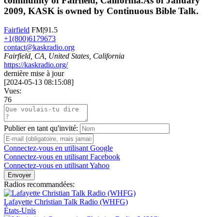
community of Fairfield, California.As of January
2009, KASK is owned by Continuous Bible Talk.
Fairfield
FM|91.5
+1(800)6179673
contact@kaskradio.org
Fairfield, CA, United States, California
https://kaskradio.org/
dernière mise à jour
[
2024-05-13 08:15:08
]
Vues:
76
Publier en tant qu'invité:
Connectez-vous en utilisant Google
Connectez-vous en utilisant Facebook
Connectez-vous en utilisant Yahoo
Envoyer
Radios recommandées:
Lafayette Christian Talk Radio (WHFG)
États-Unis