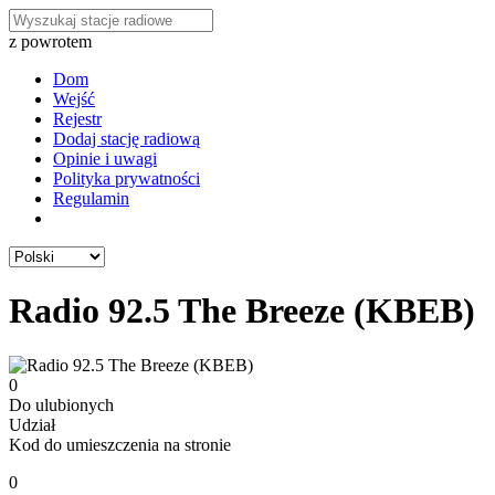
z powrotem
Dom
Wejść
Rejestr
Dodaj stację radiową
Opinie i uwagi
Polityka prywatności
Regulamin
Radio 92.5 The Breeze (KBEB)
0
Do ulubionych
Udział
Kod do umieszczenia na stronie
0