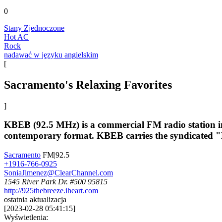
0
Stany Zjednoczone
Hot AC
Rock
nadawać w języku angielskim
[
Sacramento's Relaxing Favorites
]
KBEB (92.5 MHz) is a commercial FM radio station in S
contemporary format. KBEB carries the syndicated "De
Sacramento
FM|92.5
+1916-766-0925
SoniaJimenez@ClearChannel.com
1545 River Park Dr. #500 95815
http://925thebreeze.iheart.com
ostatnia aktualizacja
[
2023-02-28 05:41:15
]
Wyświetlenia: