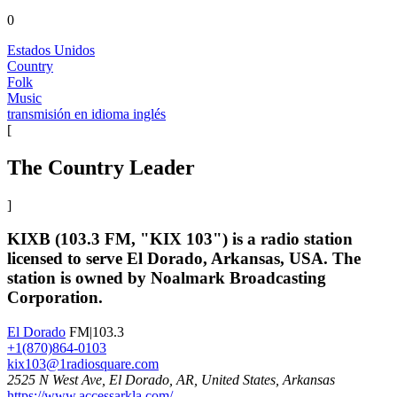
0
Estados Unidos
Country
Folk
Music
transmisión en idioma inglés
[
The Country Leader
]
KIXB (103.3 FM, "KIX 103") is a radio station
licensed to serve El Dorado, Arkansas, USA. The
station is owned by Noalmark Broadcasting
Corporation.
El Dorado
FM|103.3
+1(870)864-0103
kix103@1radiosquare.com
2525 N West Ave, El Dorado, AR, United States, Arkansas
https://www.accessarkla.com/