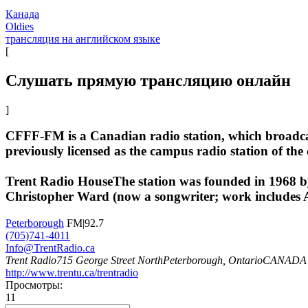
Канада
Oldies
трансляция на английском языке
[
Слушать прямую трансляцию онлайн
]
CFFF-FM is a Canadian radio station, which broadcas
previously licensed as the campus radio station of th
Trent Radio HouseThe station was founded in 1968 by 
Christopher Ward (now a songwriter; work includes A
Peterborough
FM|92.7
(705)741-4011
Info@TrentRadio.ca
Trent Radio715 George Street NorthPeterborough, OntarioCANAD
http://www.trentu.ca/trentradio
Просмотры:
11