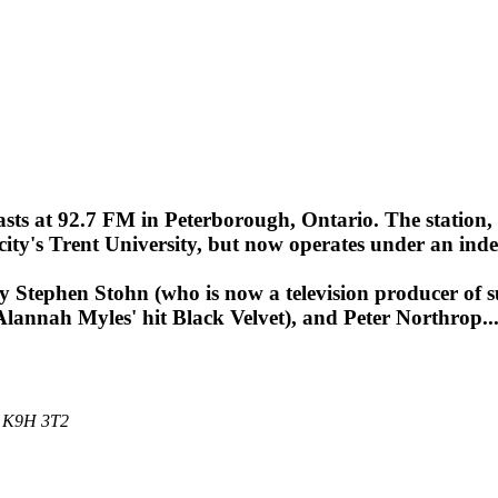
ts at 92.7 FM in Peterborough, Ontario. The station,
e city's Trent University, but now operates under an in
Stephen Stohn (who is now a television producer of su
lannah Myles' hit Black Velvet), and Peter Northrop..
A K9H 3T2