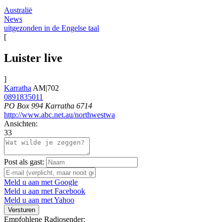
Australië
News
uitgezonden in de Engelse taal
[
Luister live
]
Karratha
AM|702
0891835011
PO Box 994 Karratha 6714
http://www.abc.net.au/northwestwa
Ansichten:
33
Post als gast:
Meld u aan met Google
Meld u aan met Facebook
Meld u aan met Yahoo
Versturen
Empfohlene Radiosender: