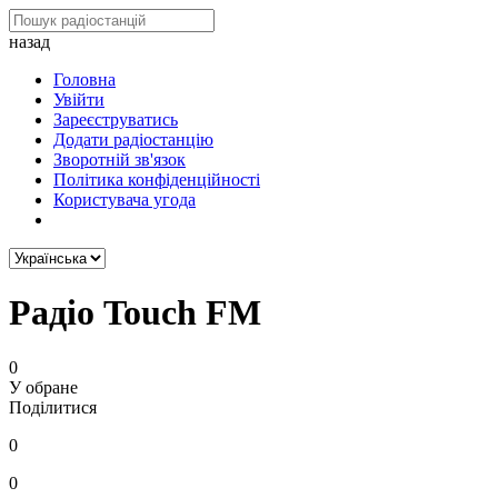
назад
Головна
Увійти
Зареєструватись
Додати радіостанцію
Зворотній зв'язок
Політика конфіденційності
Користувача угода
Радіо Touch FM
0
У обране
Поділитися
0
0