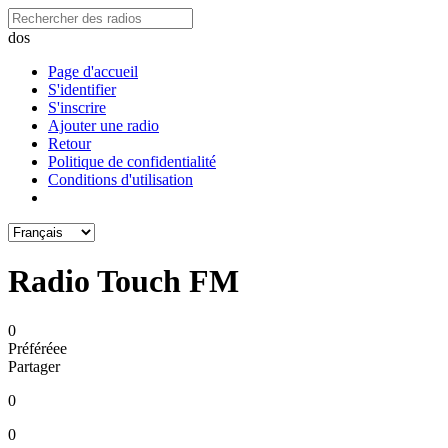
dos
Page d'accueil
S'identifier
S'inscrire
Ajouter une radio
Retour
Politique de confidentialité
Conditions d'utilisation
Radio Touch FM
0
Préféréeе
Partager
0
0