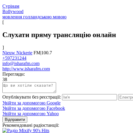
Сурінам
Bollywood
мовлення голландською мовою
[
Слухати пряму трансляцію онлайн
]
Nieuw Nickerie
FM|100.7
+597231244
info@isharafm.com
http://www.isharafm.com
Перегляди:
38
Опублікувати без реєстрації:
Увійти за допомогою Google
Увійти за допомогою Facebook
Увійти за допомогою Yahoo
Відправити
Рекомендовані радіостанції: