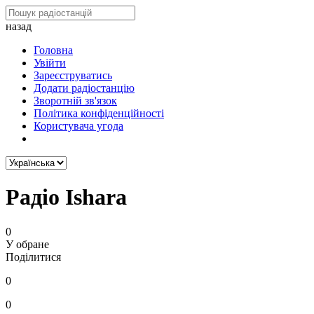
назад
Головна
Увійти
Зареєструватись
Додати радіостанцію
Зворотній зв'язок
Політика конфіденційності
Користувача угода
Радіо Ishara
0
У обране
Поділитися
0
0