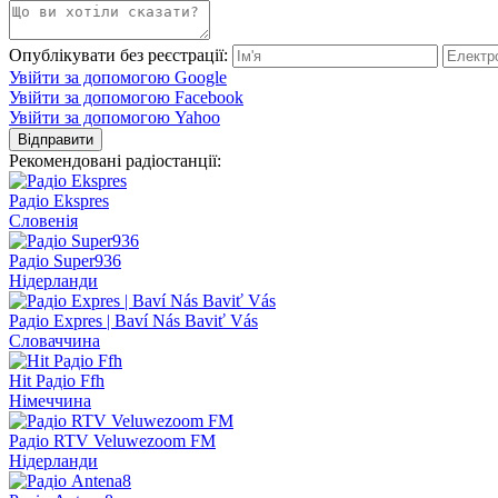
Опублікувати без реєстрації:
Увійти за допомогою Google
Увійти за допомогою Facebook
Увійти за допомогою Yahoo
Відправити
Рекомендовані радіостанції:
Радіо Ekspres
Словенія
Радіо Super936
Нідерланди
Радіо Expres | Baví Nás Baviť Vás
Словаччина
Hit Радіо Ffh
Німеччина
Радіо RTV Veluwezoom FM
Нідерланди