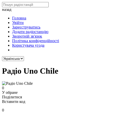
назад
Головна
Увійти
Зареєструватись
Додати радіостанцію
Зворотній зв'язок
Політика конфіденційності
Користувача угода
Радіо Uno Chile
0
У обране
Поділитися
Вставити код
0