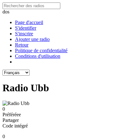
dos
Page d'accueil
S'identifier
S'inscrire
Ajouter une radio
Retour
Politique de confidentialité
Conditions d'utilisation
Radio Ubb
0
Préféréeе
Partager
Code intégré
0