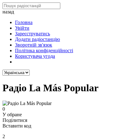
назад
Головна
Увійти
Зареєструватись
Додати радіостанцію
Зворотній зв'язок
Політика конфіденційності
Користувача угода
Радіо La Más Popular
0
У обране
Поділитися
Вставити код
2