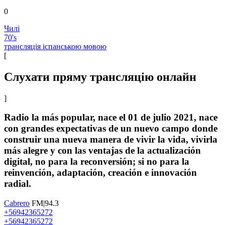
0
Чилі
70's
трансляція іспанською мовою
[
Слухати пряму трансляцію онлайн
]
Radio la más popular, nace el 01 de julio 2021, nace
con grandes expectativas de un nuevo campo donde
construir una nueva manera de vivir la vida, vivirla
más alegre y con las ventajas de la actualización
digital, no para la reconversión; si no para la
reinvención, adaptación, creación e innovación
radial.
Cabrero
FM|94.3
+56942365272
+56942365272