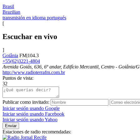
Brasil
Brazilian
transmisión en idioma portugués
[
Escuchar en vivo
]
Goiânia
FM|104.3
+55(62)3221-4804
Avenida Goiás, 636, 6º andar, Edifício Mercantil, Centro - Goiânia/
http://www.radioterrafm.com.br
Puntos de vista:
32
Publicar como invitado:
Iniciar sesión usando Google
Iniciar sesión usando Facebook
Iniciar sesión usando Yahoo
Enviar
Estaciones de radio recomendadas: