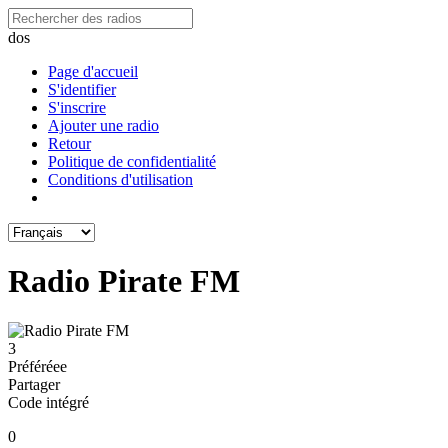
dos
Page d'accueil
S'identifier
S'inscrire
Ajouter une radio
Retour
Politique de confidentialité
Conditions d'utilisation
Radio Pirate FM
3
Préféréeе
Partager
Code intégré
0