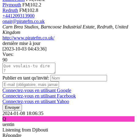
Plymouth
FM|102.2
Redruth
FM|102.8
+441209313900
onair@piratefm.co.uk
Carn Brea Studios, Barncoose Industrial Estate, Redruth, United
Kingdom
http://www.piratefm.co.uk/
dernière mise à jour
[
2023-10-03 04:43:36
]
Vues:
90
Publier en tant qu'invité:
Connectez-vous en utilisant Google
Connectez-vous en utilisant Facebook
Connectez-vous en utilisant Yahoo
Envoyer
2024-01-08 18:06:35
Q
uentin
Listening from Djibouti
Répondre