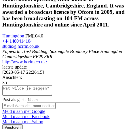
Huntingdonshire, Cambridgeshire, England. It was
awarded a broadcast licence by Ofcom in 2009, and
has been broadcasting on 104 FM across
Huntingdonshire and online since April 2011.
Huntingdon
FM|104.0
+441480414104
studio@hcrfm.co.uk
Papworth Trust Building, Saxongate Bradbury Place Huntingdon
Cambridgeshire PE29 3RR
http://www.hcrfm.co.uk/
laatste update
[
2023-05-17 22:26:15
]
Ansichten:
35
Post als gast:
Meld u aan met Google
Meld u aan met Facebook
Meld u aan met Yahoo
Versturen