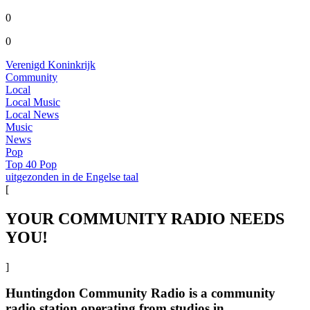
0
0
Verenigd Koninkrijk
Community
Local
Local Music
Local News
Music
News
Pop
Top 40 Pop
uitgezonden in de Engelse taal
[
YOUR COMMUNITY RADIO NEEDS
YOU!
]
Huntingdon Community Radio is a community
radio station operating from studios in