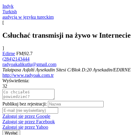
Indyk
Turkish
audycja w języku tureckim
[
Сsłuchać transmisji na żywo w Internecie
]
Edirne
FM|92.7
(284)2143444
radyoakalikutlu@gmail.com
Talatpasa Asfalti Aysekadin Sitesi C/Blok D:20 Aysekadin/EDIRNE
http://www.radyoak.com.tr
Wyświetlenia:
32
Publikuj bez rejestracji:
Zaloguj się przez Google
Zaloguj się przez Facebook
Zaloguj się przez Yahoo
Wysłać