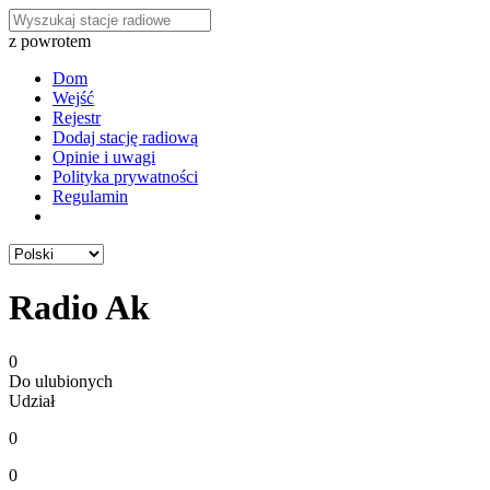
z powrotem
Dom
Wejść
Rejestr
Dodaj stację radiową
Opinie i uwagi
Polityka prywatności
Regulamin
Radio Ak
0
Do ulubionych
Udział
0
0