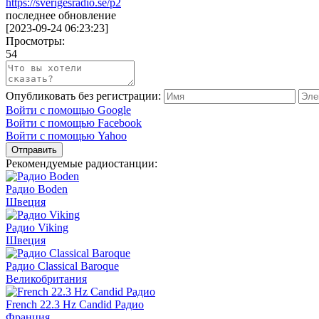
https://sverigesradio.se/p2
последнее обновление
[
2023-09-24 06:23:23
]
Просмотры:
54
Опубликовать без регистрации:
Войти с помощью Google
Войти с помощью Facebook
Войти с помощью Yahoo
Отправить
Рекомендуемые радиостанции:
Радио Boden
Швеция
Радио Viking
Швеция
Радио Classical Baroque
Великобритания
French 22.3 Hz Candid Радио
Франция