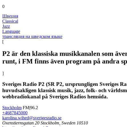
0
Швеция
Classical
Jazz
Language
трансляция на шведском языке
[
P2 är den klassiska musikkanalen som även
runt, i FM finns även program på andra sp
]
Sveriges Radio P2 (SR P2, ursprungligen Sveriges R
huvudsakligen klassisk musik, jazz, folk- och värl
webbradiokanal på Sveriges Radios hemsida.
Stockholm
FM|96.2
+4687845000
karolina.wihed@sverigesradio.se
Oxenstiernsgatan 20 Stockholm, Sweden 10510