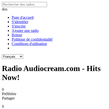
dos
Page d'accueil
S'identifier
S'inscrire
Ajouter une radio
Retour
Politique de confidentialité
Conditions d'utilisation
Radio Audiocream.com - Hits
Now!
0
Préféréeе
Partager
0