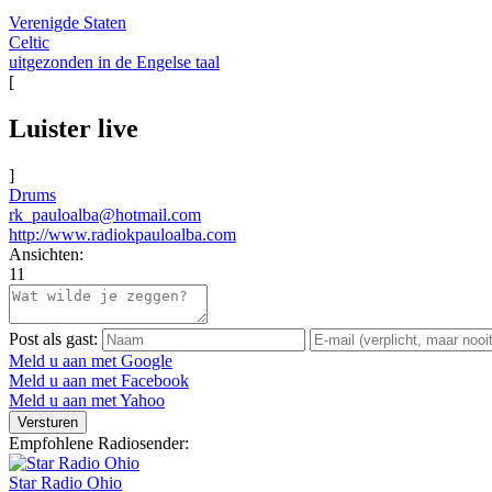
Verenigde Staten
Celtic
uitgezonden in de Engelse taal
[
Luister live
]
Drums
rk_pauloalba@hotmail.com
http://www.radiokpauloalba.com
Ansichten:
11
Post als gast:
Meld u aan met Google
Meld u aan met Facebook
Meld u aan met Yahoo
Versturen
Empfohlene Radiosender:
Star Radio Ohio