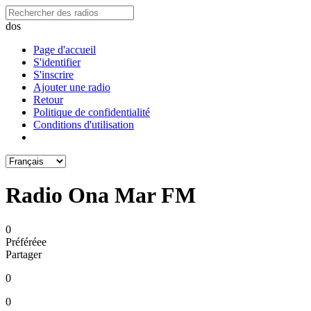
dos
Page d'accueil
S'identifier
S'inscrire
Ajouter une radio
Retour
Politique de confidentialité
Conditions d'utilisation
Radio Ona Mar FM
0
Préféréeе
Partager
0
0