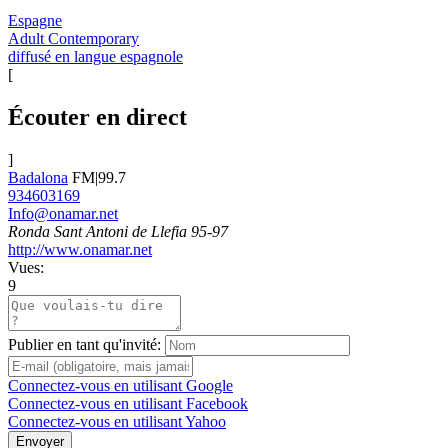
Espagne
Adult Contemporary
diffusé en langue espagnole
[
Écouter en direct
]
Badalona
FM|99.7
934603169
Info@onamar.net
Ronda Sant Antoni de Llefia 95-97
http://www.onamar.net
Vues:
9
Publier en tant qu'invité:
Connectez-vous en utilisant Google
Connectez-vous en utilisant Facebook
Connectez-vous en utilisant Yahoo
Envoyer