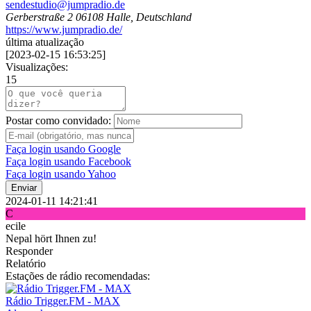
sendestudio@jumpradio.de
Gerberstraße 2 06108 Halle, Deutschland
https://www.jumpradio.de/
última atualização
[
2023-02-15 16:53:25
]
Visualizações:
15
Postar como convidado:
Faça login usando Google
Faça login usando Facebook
Faça login usando Yahoo
Enviar
2024-01-11 14:21:41
C
ecile
Nepal hört Ihnen zu!
Responder
Relatório
Estações de rádio recomendadas:
Rádio Trigger.FM - MAX