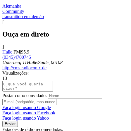
Alemanha
Community
transmitido em alemão
[
Ouça em direto
]
Halle
FM|95.9
(0345)4700745
Unterberg 11Halle/Saale, 06108
http://cms.radiocorax.de
Visualizações:
13
Postar como convidado:
Faça login usando Google
Faça login usando Facebook
Faça login usando Yahoo
Enviar
Estações de rádio recomendadas: