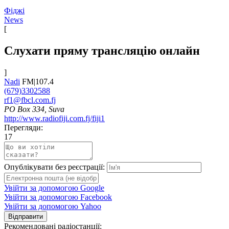
Фіджі
News
[
Слухати пряму трансляцію онлайн
]
Nadi
FM|107.4
(679)3302588
rf1@fbcl.com.fj
PO Box 334, Suva
http://www.radiofiji.com.fj/fiji1
Перегляди:
17
Опублікувати без реєстрації:
Увійти за допомогою Google
Увійти за допомогою Facebook
Увійти за допомогою Yahoo
Відправити
Рекомендовані радіостанції: