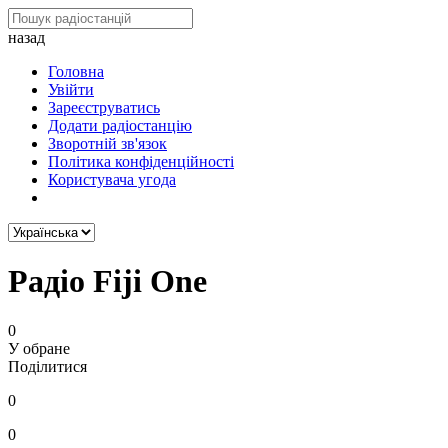
назад
Головна
Увійти
Зареєструватись
Додати радіостанцію
Зворотній зв'язок
Політика конфіденційності
Користувача угода
Радіо Fiji One
0
У обране
Поділитися
0
0