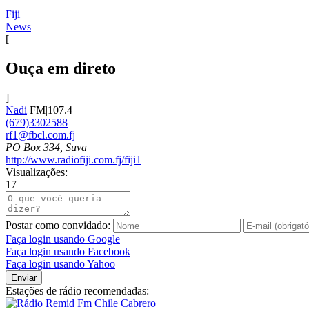
Fiji
News
[
Ouça em direto
]
Nadi
FM|107.4
(679)3302588
rf1@fbcl.com.fj
PO Box 334, Suva
http://www.radiofiji.com.fj/fiji1
Visualizações:
17
Postar como convidado:
Faça login usando Google
Faça login usando Facebook
Faça login usando Yahoo
Enviar
Estações de rádio recomendadas: