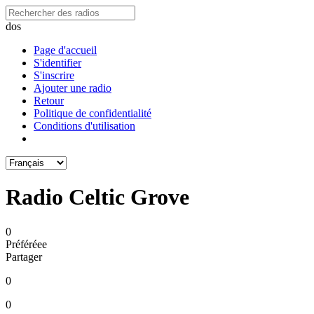
dos
Page d'accueil
S'identifier
S'inscrire
Ajouter une radio
Retour
Politique de confidentialité
Conditions d'utilisation
Radio Celtic Grove
0
Préféréeе
Partager
0
0