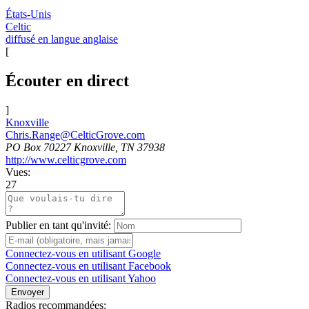
États-Unis
Celtic
diffusé en langue anglaise
[
Écouter en direct
]
Knoxville
Chris.Range@CelticGrove.com
PO Box 70227 Knoxville, TN 37938
http://www.celticgrove.com
Vues:
27
Publier en tant qu'invité:
Connectez-vous en utilisant Google
Connectez-vous en utilisant Facebook
Connectez-vous en utilisant Yahoo
Envoyer
Radios recommandées: