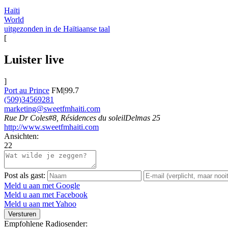
Haïti
World
uitgezonden in de Haïtiaanse taal
[
Luister live
]
Port au Prince
FM|99.7
(509)34569281
marketing@sweetfmhaiti.com
Rue Dr Coles#8, Résidences du soleilDelmas 25
http://www.sweetfmhaiti.com
Ansichten:
22
Post als gast:
Meld u aan met Google
Meld u aan met Facebook
Meld u aan met Yahoo
Versturen
Empfohlene Radiosender: