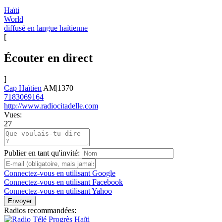
Haïti
World
diffusé en langue haïtienne
[
Écouter en direct
]
Cap Haïtien
AM|1370
7183069164
http://www.radiocitadelle.com
Vues:
27
Publier en tant qu'invité:
Connectez-vous en utilisant Google
Connectez-vous en utilisant Facebook
Connectez-vous en utilisant Yahoo
Envoyer
Radios recommandées: