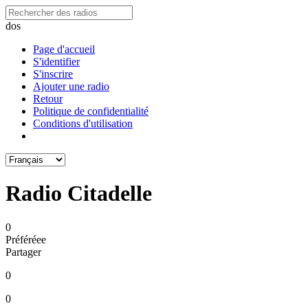
dos
Page d'accueil
S'identifier
S'inscrire
Ajouter une radio
Retour
Politique de confidentialité
Conditions d'utilisation
Radio Citadelle
0
Préféréeе
Partager
0
0