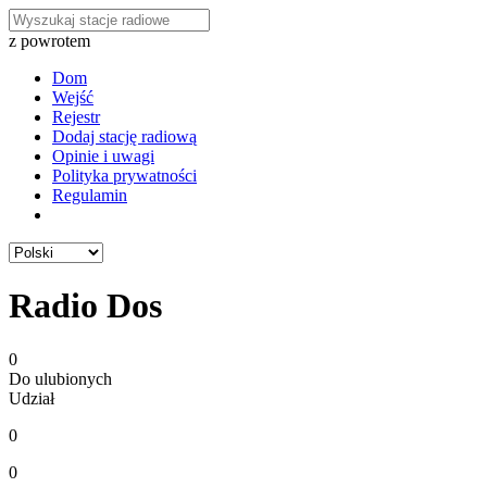
z powrotem
Dom
Wejść
Rejestr
Dodaj stację radiową
Opinie i uwagi
Polityka prywatności
Regulamin
Radio Dos
0
Do ulubionych
Udział
0
0