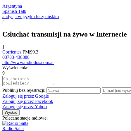
Argentyna
Spanish Talk
audycja w języku hiszpańskim
[
Сsłuchać transmisji na żywo w Internecie
]
Corrientes
FM|99.3
03783-438888
http://www.radiodos.com.ar
Wyświetlenia:
9
Publikuj bez rejestracji:
Zaloguj się przez Google
Zaloguj się przez Facebook
Zaloguj się przez Yahoo
Wysłać
Polecane stacje radiowe:
Radio Salta