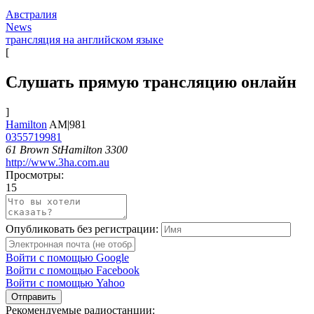
Австралия
News
трансляция на английском языке
[
Слушать прямую трансляцию онлайн
]
Hamilton
AM|981
0355719981
61 Brown StHamilton 3300
http://www.3ha.com.au
Просмотры:
15
Опубликовать без регистрации:
Войти с помощью Google
Войти с помощью Facebook
Войти с помощью Yahoo
Отправить
Рекомендуемые радиостанции: