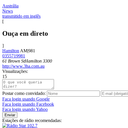
Austrália
News
transmitido em inglês
[
Ouça em direto
]
Hamilton
AM|981
0355719981
61 Brown StHamilton 3300
http://www.3ha.com.au
Visualizações:
15
Postar como convidado:
Faça login usando Google
Faça login usando Facebook
Faça login usando Yahoo
Enviar
Estações de rádio recomendadas: