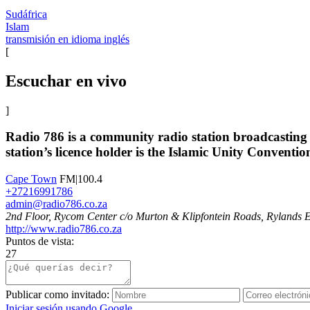
Sudáfrica
Islam
transmisión en idioma inglés
[
Escuchar en vivo
]
Radio 786 is a community radio station broadcasting
station’s licence holder is the Islamic Unity Conventi
Cape Town
FM|100.4
+27216991786
admin@radio786.co.za
2nd Floor, Rycom Center c/o Murton & Klipfontein Roads, Rylands E
http://www.radio786.co.za
Puntos de vista:
27
Publicar como invitado:
Iniciar sesión usando Google