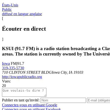
États-Unis
Public
diffusé en langue anglaise
[
Écouter en direct
]
KSUI (91.7 FM) is a radio station broadcasting a Cla
areas. The station is currently owned by The Universi
Iowa
FM|91.7
319-335-5730
710 CLINTON STREET BLDGIowa City, IA 19103
http://iowapublicradio.org
Vues:
20
Publier en tant qu'invité:
Connectez-vous en utilisant Google
Connectez-vous en utilisant Facebook