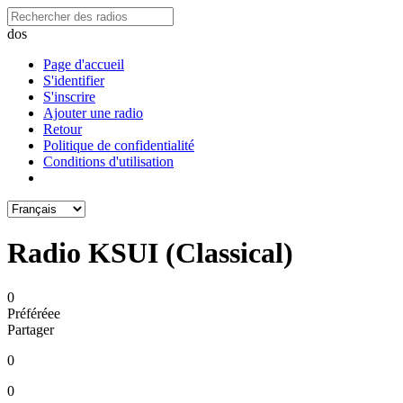
dos
Page d'accueil
S'identifier
S'inscrire
Ajouter une radio
Retour
Politique de confidentialité
Conditions d'utilisation
Radio KSUI (Classical)
0
Préféréeе
Partager
0
0