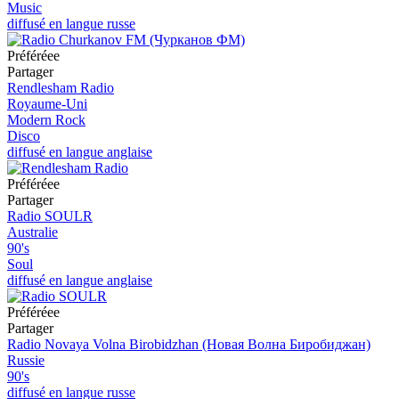
Music
diffusé en langue russe
Préféréeе
Partager
Rendlesham Radio
Royaume-Uni
Modern Rock
Disco
diffusé en langue anglaise
Préféréeе
Partager
Radio SOULR
Australie
90's
Soul
diffusé en langue anglaise
Préféréeе
Partager
Radio Novaya Volna Birobidzhan (Новая Волна Биробиджан)
Russie
90's
diffusé en langue russe