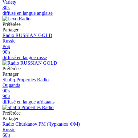
Variety
80's
diffusé en langue anglaise
Préféréeе
Partager
Radio RUSSIAN GOLD
Russie
Pop
90's
diffusé en langue russe
Préféréeе
Partager
Shafiq Properties Radio
Ouganda
00's
90's
diffusé en langue afrikaans
Préféréeе
Partager
Radio Churkanov FM (Чурканов ФМ)
Russie
60's