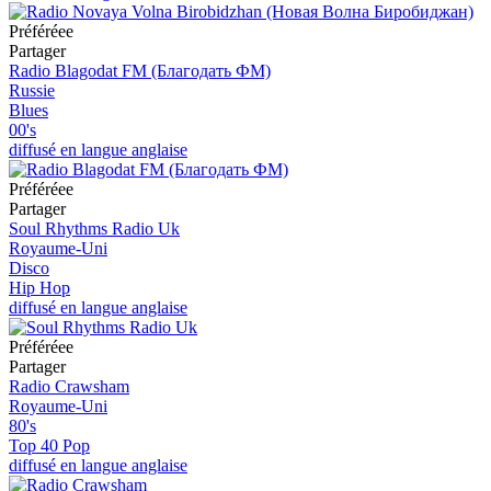
Préféréeе
Partager
Radio Blagodat FM (Благодать ФМ)
Russie
Blues
00's
diffusé en langue anglaise
Préféréeе
Partager
Soul Rhythms Radio Uk
Royaume-Uni
Disco
Hip Hop
diffusé en langue anglaise
Préféréeе
Partager
Radio Crawsham
Royaume-Uni
80's
Top 40 Pop
diffusé en langue anglaise