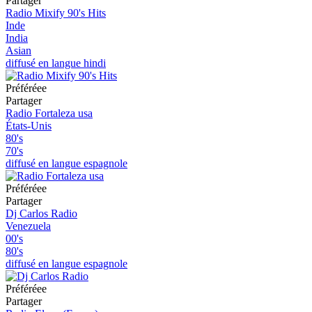
Partager
Radio Mixify 90's Hits
Inde
India
Asian
diffusé en langue hindi
Préféréeе
Partager
Radio Fortaleza usa
États-Unis
80's
70's
diffusé en langue espagnole
Préféréeе
Partager
Dj Carlos Radio
Venezuela
00's
80's
diffusé en langue espagnole
Préféréeе
Partager