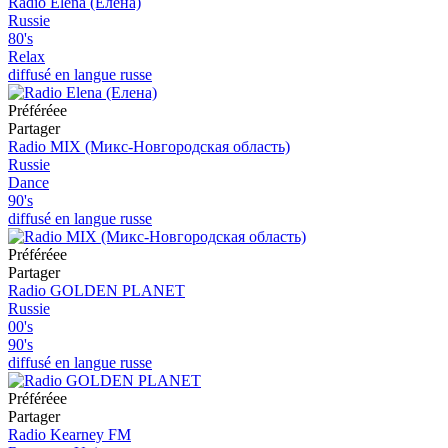
Radio Elena (Елена)
Russie
80's
Relax
diffusé en langue russe
Préféréeе
Partager
Radio MIX (Микс-Новгородская область)
Russie
Dance
90's
diffusé en langue russe
Préféréeе
Partager
Radio GOLDEN PLANET
Russie
00's
90's
diffusé en langue russe
Préféréeе
Partager
Radio Kearney FM