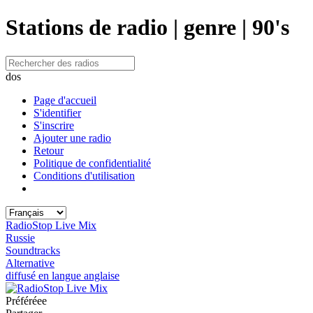
Stations de radio | genre | 90's
dos
Page d'accueil
S'identifier
S'inscrire
Ajouter une radio
Retour
Politique de confidentialité
Conditions d'utilisation
RadioStop Live Mix
Russie
Soundtracks
Alternative
diffusé en langue anglaise
Préféréeе