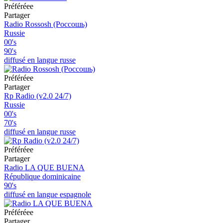
Préféréeе
Partager
Radio Rossosh (Россошь)
Russie
00's
90's
diffusé en langue russe
Préféréeе
Partager
Rp Radio (v2.0 24/7)
Russie
00's
70's
diffusé en langue russe
Préféréeе
Partager
Radio LA QUE BUENA
République dominicaine
90's
diffusé en langue espagnole
Préféréeе
Partager