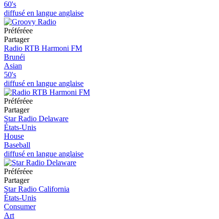
60's
diffusé en langue anglaise
Préféréeе
Partager
Radio RTB Harmoni FM
Brunéi
Asian
50's
diffusé en langue anglaise
Préféréeе
Partager
Star Radio Delaware
États-Unis
House
Baseball
diffusé en langue anglaise
Préféréeе
Partager
Star Radio California
États-Unis
Consumer
Art