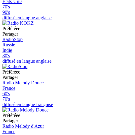
États-Unis
70's
90's
diffusé en langue anglaise
Préféréeе
Partager
RadioStop
Russie
Indie
80's
diffusé en langue anglaise
Préféréeе
Partager
Radio Melody Douce
France
60's
70's
diffusé en langue française
Préféréeе
Partager
Radio Melody d'Azur
France