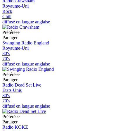
Radio Crawsham
Royaume-Uni
Rock
Chill
diffusé en langue anglaise
Préféréeе
Partager
Swinging Radio England
Royaume-Uni
80's
70's
diffusé en langue anglaise
Préféréeе
Partager
Radio Dead Set Live
États-Unis
80's
70's
diffusé en langue anglaise
Préféréeе
Partager
Radio KOKZ