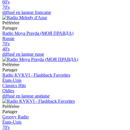
60's
70's
diffusé en langue française
Préféréeе
Partager
Radio Moya Pravda (МОЯ ПРАВДА)
Russie
70's
40's
diffusé en langue russe
Préféréeе
Partager
Radio KVKVI - Flashback Favorites
États-Unis
Classics Hits
Oldies
diffusé en langue anglaise
Préféréeе
Partager
Groovy Radio
États-Unis
70's