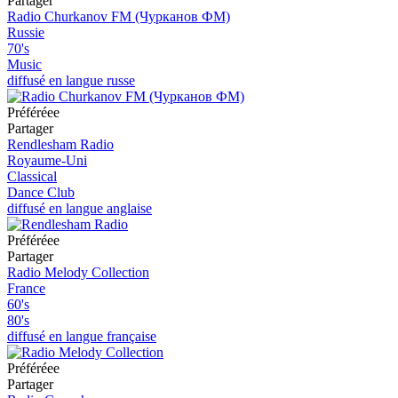
Partager
Radio Churkanov FM (Чурканов ФМ)
Russie
70's
Music
diffusé en langue russe
Préféréeе
Partager
Rendlesham Radio
Royaume-Uni
Classical
Dance Club
diffusé en langue anglaise
Préféréeе
Partager
Radio Melody Collection
France
60's
80's
diffusé en langue française
Préféréeе
Partager