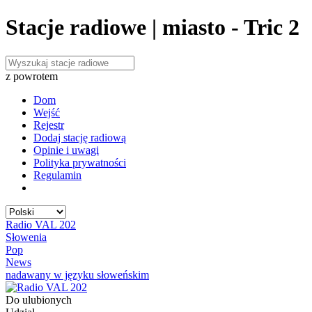
Stacje radiowe | miasto - Tric 2
z powrotem
Dom
Wejść
Rejestr
Dodaj stację radiową
Opinie i uwagi
Polityka prywatności
Regulamin
Radio VAL 202
Słowenia
Pop
News
nadawany w języku słoweńskim
Do ulubionych