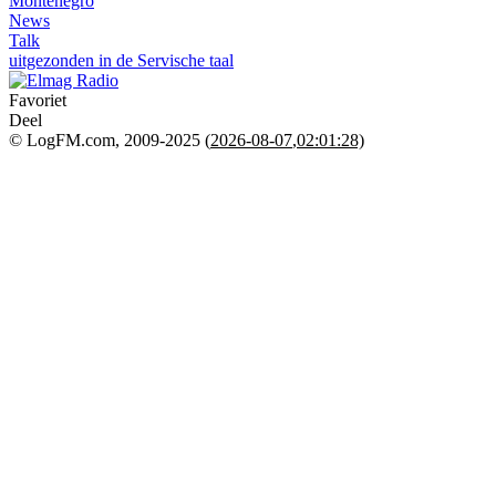
Montenegro
News
Talk
uitgezonden in de Servische taal
Favoriet
Deel
© LogFM.com, 2009-2025 (
2026-08-07
,
02:01:28)