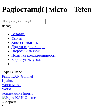
Радіостанції | місто - Tefen
назад
Головна
Увійти
Зареєструватись
Додати радіостанцію
Зворотній зв'язок
Політика конфіденційності
Користувача угода
Радіо KAN Gimmel
Ізраїль
World Music
World
мовлення на івриті
У обране