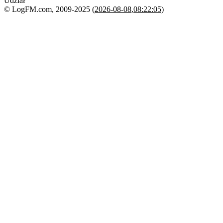
Udział
© LogFM.com, 2009-2025 (
2026-08-08
,
08:22:05)