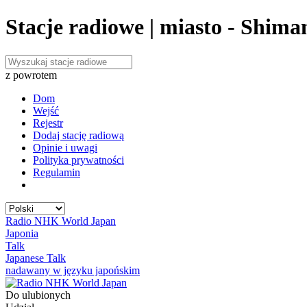
Stacje radiowe | miasto - Shim
z powrotem
Dom
Wejść
Rejestr
Dodaj stację radiową
Opinie i uwagi
Polityka prywatności
Regulamin
Radio NHK World Japan
Japonia
Talk
Japanese Talk
nadawany w języku japońskim
Do ulubionych